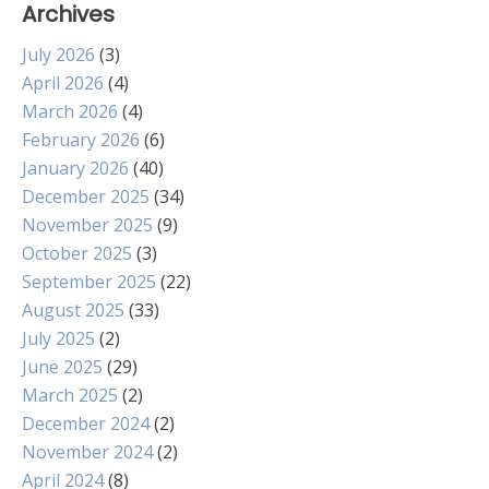
Archives
July 2026
(3)
April 2026
(4)
March 2026
(4)
February 2026
(6)
January 2026
(40)
December 2025
(34)
November 2025
(9)
October 2025
(3)
September 2025
(22)
August 2025
(33)
July 2025
(2)
June 2025
(29)
March 2025
(2)
December 2024
(2)
November 2024
(2)
April 2024
(8)