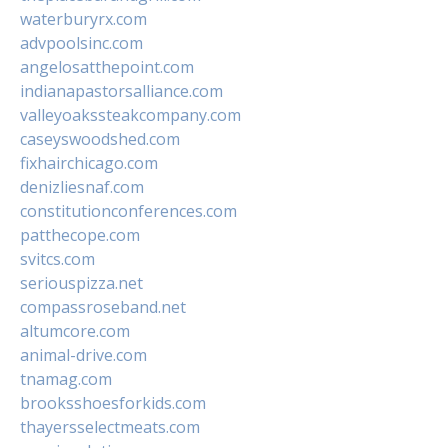
waterburyrx.com
advpoolsinc.com
angelosatthepoint.com
indianapastorsalliance.com
valleyoakssteakcompany.com
caseyswoodshed.com
fixhairchicago.com
denizliesnaf.com
constitutionconferences.com
patthecope.com
svitcs.com
seriouspizza.net
compassroseband.net
altumcore.com
animal-drive.com
tnamag.com
brooksshoesforkids.com
thayersselectmeats.com