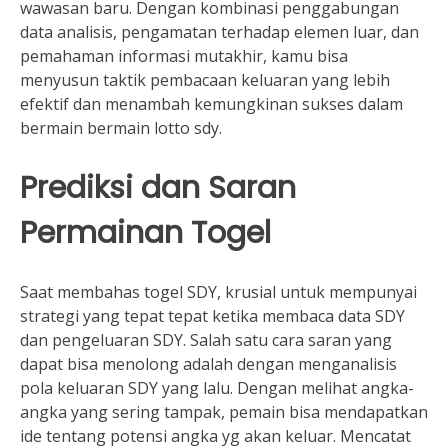
wawasan baru. Dengan kombinasi penggabungan
data analisis, pengamatan terhadap elemen luar, dan
pemahaman informasi mutakhir, kamu bisa
menyusun taktik pembacaan keluaran yang lebih
efektif dan menambah kemungkinan sukses dalam
bermain bermain lotto sdy.
Prediksi dan Saran
Permainan Togel
Saat membahas togel SDY, krusial untuk mempunyai
strategi yang tepat tepat ketika membaca data SDY
dan pengeluaran SDY. Salah satu cara saran yang
dapat bisa menolong adalah dengan menganalisis
pola keluaran SDY yang lalu. Dengan melihat angka-
angka yang sering tampak, pemain bisa mendapatkan
ide tentang potensi angka yg akan keluar. Mencatat