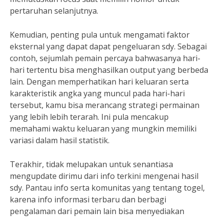
pertaruhan selanjutnya.
Kemudian, penting pula untuk mengamati faktor
eksternal yang dapat dapat pengeluaran sdy. Sebagai
contoh, sejumlah pemain percaya bahwasanya hari-
hari tertentu bisa menghasilkan output yang berbeda
lain. Dengan memperhatikan hari keluaran serta
karakteristik angka yang muncul pada hari-hari
tersebut, kamu bisa merancang strategi permainan
yang lebih lebih terarah. Ini pula mencakup
memahami waktu keluaran yang mungkin memiliki
variasi dalam hasil statistik.
Terakhir, tidak melupakan untuk senantiasa
mengupdate dirimu dari info terkini mengenai hasil
sdy. Pantau info serta komunitas yang tentang togel,
karena info informasi terbaru dan berbagi
pengalaman dari pemain lain bisa menyediakan