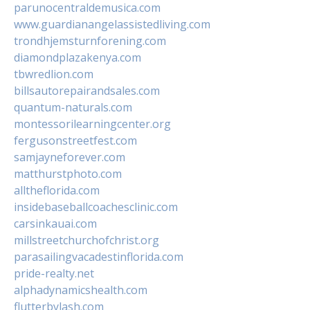
parunocentraldemusica.com
www.guardianangelassistedliving.com
trondhjemsturnforening.com
diamondplazakenya.com
tbwredlion.com
billsautorepairandsales.com
quantum-naturals.com
montessorilearningcenter.org
fergusonstreetfest.com
samjayneforever.com
matthurstphoto.com
alltheflorida.com
insidebaseballcoachesclinic.com
carsinkauai.com
millstreetchurchofchrist.org
parasailingvacadestinflorida.com
pride-realty.net
alphadynamicshealth.com
flutterbylash.com