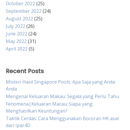
October 2022
(25)
September 2022
(24)
August 2022
(25)
July 2022
(26)
June 2022
(24)
May 2022
(31)
April 2022
(5)
Recent Posts
Misteri Hasil Singapore Pools: Apa Saja yang Anda
Anda
Mengenal Keluaran Makau: Segala yang Perlu Tahu
Fenomena|Keluaran Macau: Siapa yang
Menghasilkan Keuntungan?
Taktik Cerdas: Cara Menggunakan Bocoran HK asal
dari Ipar4D