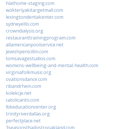
hlathome-staging.com
wokteriyakitargetmall.com
lexingtondentalcenter.com
sydneyellis.com
crowndialysis.org
restauranttrainingprogram.com
allamericanpoolservice.net
jewishpenicillin.com
tomsavagestudios.com
womens-wellbeing-and-mental-health.com
virginiafolkmusic.org
ovationsdance.com
ribandrhein.com
kolekcje.net
catolicanto.com
lbkeducationcenter.org
trinityriverdallas.org
perfectplace.net
3seasonsthaibistrooakland.com