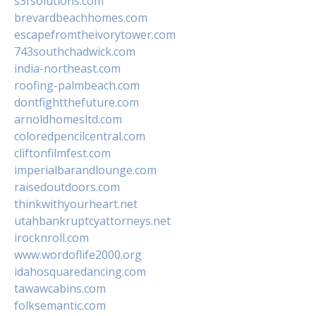
s3fsolutions.com
brevardbeachhomes.com
escapefromtheivorytower.com
743southchadwick.com
india-northeast.com
roofing-palmbeach.com
dontfightthefuture.com
arnoldhomesltd.com
coloredpencilcentral.com
cliftonfilmfest.com
imperialbarandlounge.com
raisedoutdoors.com
thinkwithyourheart.net
utahbankruptcyattorneys.net
irocknroll.com
www.wordoflife2000.org
idahosquaredancing.com
tawawcabins.com
folksemantic.com