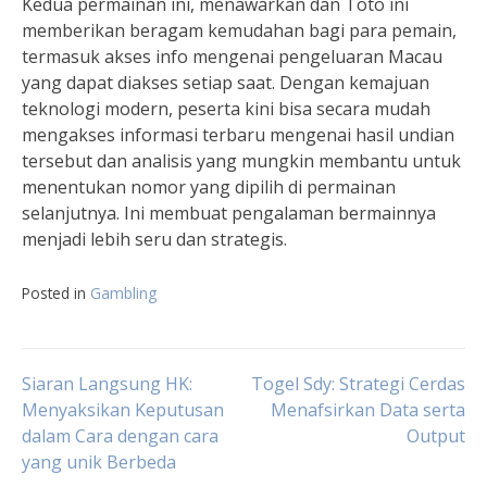
Kedua permainan ini, menawarkan dan Toto ini
memberikan beragam kemudahan bagi para pemain,
termasuk akses info mengenai pengeluaran Macau
yang dapat diakses setiap saat. Dengan kemajuan
teknologi modern, peserta kini bisa secara mudah
mengakses informasi terbaru mengenai hasil undian
tersebut dan analisis yang mungkin membantu untuk
menentukan nomor yang dipilih di permainan
selanjutnya. Ini membuat pengalaman bermainnya
menjadi lebih seru dan strategis.
Posted in
Gambling
Post
Siaran Langsung HK:
Togel Sdy: Strategi Cerdas
Menyaksikan Keputusan
Menafsirkan Data serta
dalam Cara dengan cara
Output
navigation
yang unik Berbeda