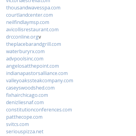
victoriaestrella.com
thousandwavesspa.com
courtlandcenter.com
neilfindlaymsp.com
avicollisrestaurant.com
drcconline.org
v
theplacebarandgrill.com
waterburyrx.com
advpoolsinc.com
angelosatthepoint.com
indianapastorsalliance.com
valleyoakssteakcompany.com
caseyswoodshed.com
fixhairchicago.com
denizliesnaf.com
constitutionconferences.com
patthecope.com
svitcs.com
seriouspizza.net