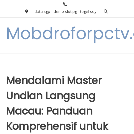
Skip
to
data sgp
demo slot pg
togel sdy
content
Mobdroforpctv
Mendalami Master
Undian Langsung
Macau: Panduan
Komprehensif untuk