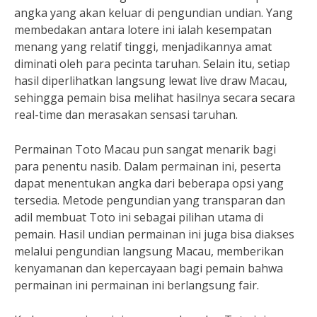
angka yang akan keluar di pengundian undian. Yang
membedakan antara lotere ini ialah kesempatan
menang yang relatif tinggi, menjadikannya amat
diminati oleh para pecinta taruhan. Selain itu, setiap
hasil diperlihatkan langsung lewat live draw Macau,
sehingga pemain bisa melihat hasilnya secara secara
real-time dan merasakan sensasi taruhan.
Permainan Toto Macau pun sangat menarik bagi
para penentu nasib. Dalam permainan ini, peserta
dapat menentukan angka dari beberapa opsi yang
tersedia. Metode pengundian yang transparan dan
adil membuat Toto ini sebagai pilihan utama di
pemain. Hasil undian permainan ini juga bisa diakses
melalui pengundian langsung Macau, memberikan
kenyamanan dan kepercayaan bagi pemain bahwa
permainan ini permainan ini berlangsung fair.