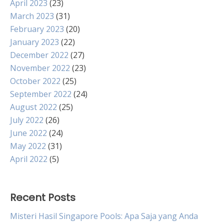
April 2023
(23)
March 2023
(31)
February 2023
(20)
January 2023
(22)
December 2022
(27)
November 2022
(23)
October 2022
(25)
September 2022
(24)
August 2022
(25)
July 2022
(26)
June 2022
(24)
May 2022
(31)
April 2022
(5)
Recent Posts
Misteri Hasil Singapore Pools: Apa Saja yang Anda