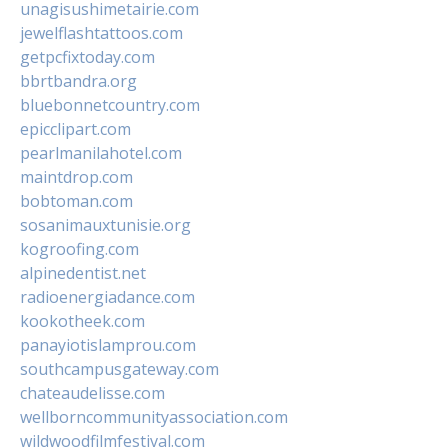
unagisushimetairie.com
jewelflashtattoos.com
getpcfixtoday.com
bbrtbandra.org
bluebonnetcountry.com
epicclipart.com
pearlmanilahotel.com
maintdrop.com
bobtoman.com
sosanimauxtunisie.org
kogroofing.com
alpinedentist.net
radioenergiadance.com
kookotheek.com
panayiotislamprou.com
southcampusgateway.com
chateaudelisse.com
wellborncommunityassociation.com
wildwoodfilmfestival.com