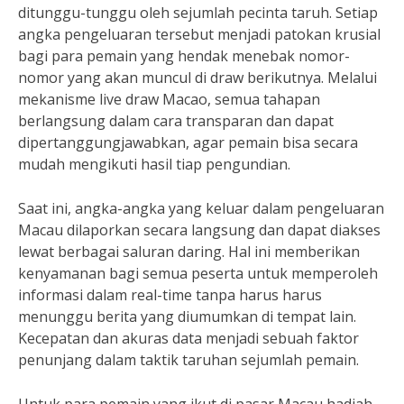
ditunggu-tunggu oleh sejumlah pecinta taruh. Setiap
angka pengeluaran tersebut menjadi patokan krusial
bagi para pemain yang hendak menebak nomor-
nomor yang akan muncul di draw berikutnya. Melalui
mekanisme live draw Macao, semua tahapan
berlangsung dalam cara transparan dan dapat
dipertanggungjawabkan, agar pemain bisa secara
mudah mengikuti hasil tiap pengundian.
Saat ini, angka-angka yang keluar dalam pengeluaran
Macau dilaporkan secara langsung dan dapat diakses
lewat berbagai saluran daring. Hal ini memberikan
kenyamanan bagi semua peserta untuk memperoleh
informasi dalam real-time tanpa harus harus
menunggu berita yang diumumkan di tempat lain.
Kecepatan dan akuras data menjadi sebuah faktor
penunjang dalam taktik taruhan sejumlah pemain.