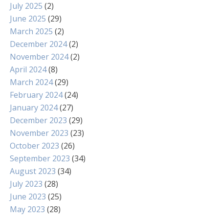
July 2025
(2)
June 2025
(29)
March 2025
(2)
December 2024
(2)
November 2024
(2)
April 2024
(8)
March 2024
(29)
February 2024
(24)
January 2024
(27)
December 2023
(29)
November 2023
(23)
October 2023
(26)
September 2023
(34)
August 2023
(34)
July 2023
(28)
June 2023
(25)
May 2023
(28)