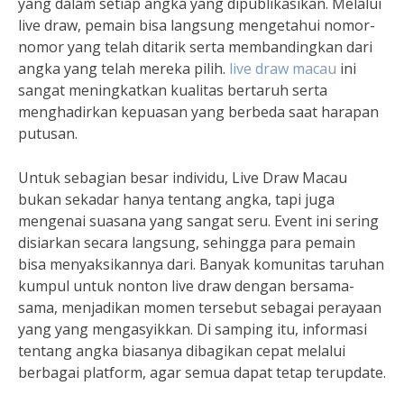
yang dalam setiap angka yang dipublikasikan. Melalui
live draw, pemain bisa langsung mengetahui nomor-
nomor yang telah ditarik serta membandingkan dari
angka yang telah mereka pilih.
live draw macau
ini
sangat meningkatkan kualitas bertaruh serta
menghadirkan kepuasan yang berbeda saat harapan
putusan.
Untuk sebagian besar individu, Live Draw Macau
bukan sekadar hanya tentang angka, tapi juga
mengenai suasana yang sangat seru. Event ini sering
disiarkan secara langsung, sehingga para pemain
bisa menyaksikannya dari. Banyak komunitas taruhan
kumpul untuk nonton live draw dengan bersama-
sama, menjadikan momen tersebut sebagai perayaan
yang yang mengasyikkan. Di samping itu, informasi
tentang angka biasanya dibagikan cepat melalui
berbagai platform, agar semua dapat tetap terupdate.