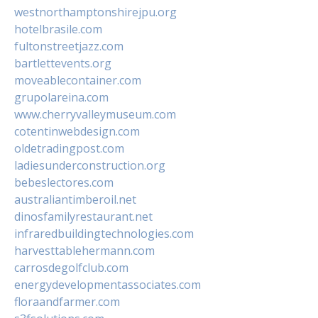
westnorthamptonshirejpu.org
hotelbrasile.com
fultonstreetjazz.com
bartlettevents.org
moveablecontainer.com
grupolareina.com
www.cherryvalleymuseum.com
cotentinwebdesign.com
oldetradingpost.com
ladiesunderconstruction.org
bebeslectores.com
australiantimberoil.net
dinosfamilyrestaurant.net
infraredbuildingtechnologies.com
harvesttablehermann.com
carrosdegolfclub.com
energydevelopmentassociates.com
floraandfarmer.com