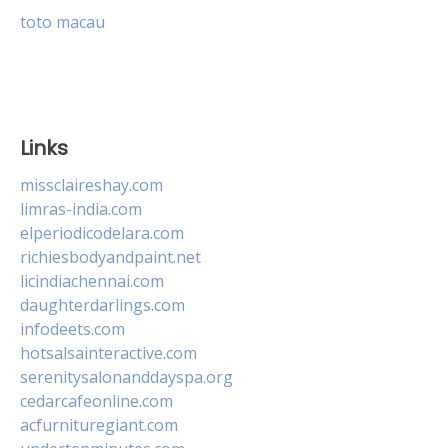
toto macau
Links
missclaireshay.com
limras-india.com
elperiodicodelara.com
richiesbodyandpaint.net
licindiachennai.com
daughterdarlings.com
infodeets.com
hotsalsainteractive.com
serenitysalonanddayspa.org
cedarcafeonline.com
acfurnituregiant.com