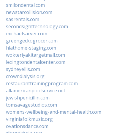
smilondental.com
newstarcollision.com
sasrentals.com
secondsighttechnology.com
michaelsarver.com
greengeckogrocer.com
hlathome-staging.com
wokteriyakitargetmall.com
lexingtondentalcenter.com
sydneyellis.com
crowndialysis.org
restauranttrainingprogram.com
allamericanpoolservice.net
jewishpenicillin.com
tomsavagestudios.com
womens-wellbeing-and-mental-health.com
virginiafolkmusic.org
ovationsdance.com