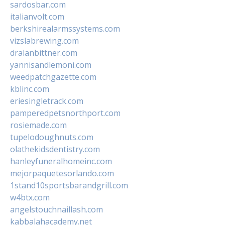
sardosbar.com
italianvolt.com
berkshirealarmssystems.com
vizslabrewing.com
dralanbittner.com
yannisandlemoni.com
weedpatchgazette.com
kblinc.com
eriesingletrack.com
pamperedpetsnorthport.com
rosiemade.com
tupelodoughnuts.com
olathekidsdentistry.com
hanleyfuneralhomeinc.com
mejorpaquetesorlando.com
1stand10sportsbarandgrill.com
w4btx.com
angelstouchnaillash.com
kabbalahacademy.net