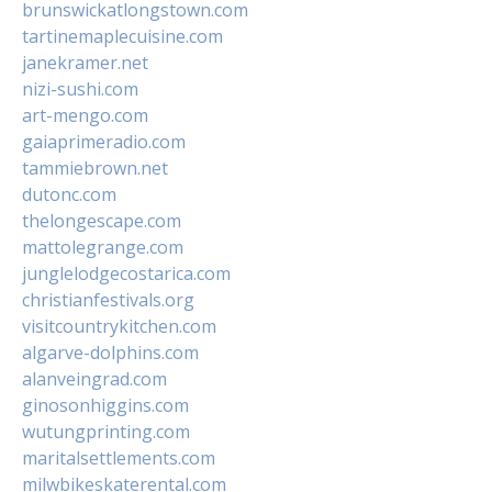
brunswickatlongstown.com
tartinemaplecuisine.com
janekramer.net
nizi-sushi.com
art-mengo.com
gaiaprimeradio.com
tammiebrown.net
dutonc.com
thelongescape.com
mattolegrange.com
junglelodgecostarica.com
christianfestivals.org
visitcountrykitchen.com
algarve-dolphins.com
alanveingrad.com
ginosonhiggins.com
wutungprinting.com
maritalsettlements.com
milwbikeskaterental.com