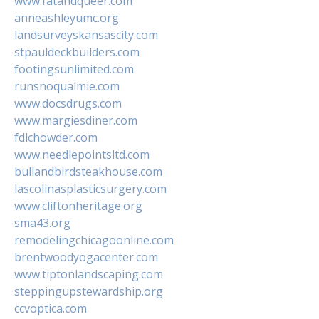
www.fatandqueer.com
anneashleyumc.org
landsurveyskansascity.com
stpauldeckbuilders.com
footingsunlimited.com
runsnoqualmie.com
www.docsdrugs.com
www.margiesdiner.com
fdlchowder.com
www.needlepointsltd.com
bullandbirdsteakhouse.com
lascolinasplasticsurgery.com
www.cliftonheritage.org
sma43.org
remodelingchicagoonline.com
brentwoodyogacenter.com
www.tiptonlandscaping.com
steppingupstewardship.org
ccvoptica.com