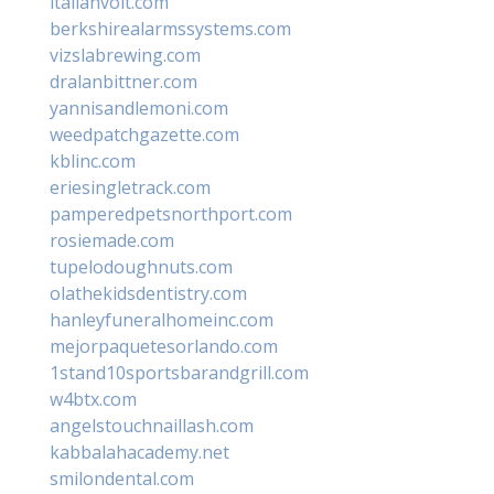
italianvolt.com
berkshirealarmssystems.com
vizslabrewing.com
dralanbittner.com
yannisandlemoni.com
weedpatchgazette.com
kblinc.com
eriesingletrack.com
pamperedpetsnorthport.com
rosiemade.com
tupelodoughnuts.com
olathekidsdentistry.com
hanleyfuneralhomeinc.com
mejorpaquetesorlando.com
1stand10sportsbarandgrill.com
w4btx.com
angelstouchnaillash.com
kabbalahacademy.net
smilondental.com