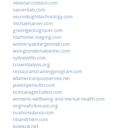
newstarcollision.com
sasrentals.com
secondsighttechnology.com
michaelsarver.com
greengeckogrocer.com
hlathome-staging.com
wokteriyakitargetmall.com
lexingtondentalcenter.com
sydneyellis.com
crowndialysis.org
restauranttrainingprogram.com
allamericanpoolservice.net
jewishpenicillin.com
tomsavagestudios.com
womens-wellbeing-and-mental-health.com
virginiafolkmusic.org
ovationsdance.com
ribandrhein.com
kolekcje.net