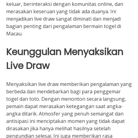
keluar, berinteraksi dengan komunitas online, dan
merasakan keseruan yang tidak ada duanya. Ini
menjadikan live draw sangat diminati dan menjadi
bagian penting dari pengalaman bermain togel di
Macau.
Keunggulan Menyaksikan
Live Draw
Menyaksikan live draw memberikan pengalaman yang
berbeda dan mendebarkan bagi para penggemar
togel dan toto. Dengan menonton secara langsung,
pemain dapat merasakan ketegangan saat angka-
angka ditarik. Atmosfer yang penuh semangat dan
antisipasi ini menciptakan momen yang tidak dapat
dirasakan jika hanya melihat hasilnya setelah
pengundian selesai. Ini juga memberikan rasa