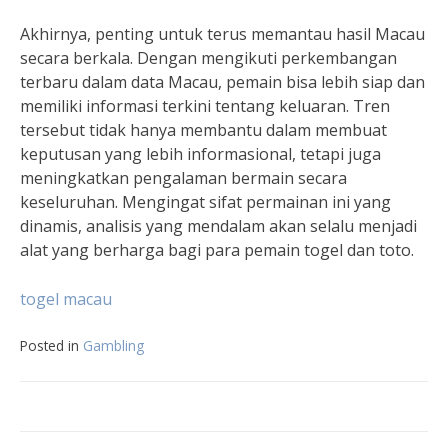
Akhirnya, penting untuk terus memantau hasil Macau
secara berkala. Dengan mengikuti perkembangan
terbaru dalam data Macau, pemain bisa lebih siap dan
memiliki informasi terkini tentang keluaran. Tren
tersebut tidak hanya membantu dalam membuat
keputusan yang lebih informasional, tetapi juga
meningkatkan pengalaman bermain secara
keseluruhan. Mengingat sifat permainan ini yang
dinamis, analisis yang mendalam akan selalu menjadi
alat yang berharga bagi para pemain togel dan toto.
togel macau
Posted in
Gambling