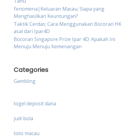
Tahu
Fenomena|Keluaran Macau: Siapa yang
Menghasilkan Keuntungan?
Taktik Cerdas: Cara Menggunakan Bocoran HK
asal dari Ipar4D
Bocoran Singapore Prize Ipar 4D: Apakah Ini
Menuju Menuju Kemenangan
Categories
Gambling
togel deposit dana
judi bola
toto macau