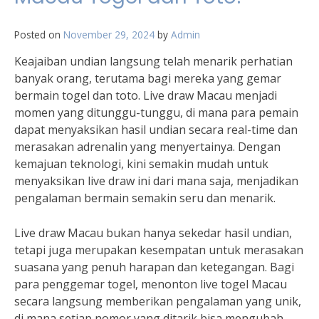
Posted on
November 29, 2024
by
Admin
Keajaiban undian langsung telah menarik perhatian
banyak orang, terutama bagi mereka yang gemar
bermain togel dan toto. Live draw Macau menjadi
momen yang ditunggu-tunggu, di mana para pemain
dapat menyaksikan hasil undian secara real-time dan
merasakan adrenalin yang menyertainya. Dengan
kemajuan teknologi, kini semakin mudah untuk
menyaksikan live draw ini dari mana saja, menjadikan
pengalaman bermain semakin seru dan menarik.
Live draw Macau bukan hanya sekedar hasil undian,
tetapi juga merupakan kesempatan untuk merasakan
suasana yang penuh harapan dan ketegangan. Bagi
para penggemar togel, menonton live togel Macau
secara langsung memberikan pengalaman yang unik,
di mana setiap nomor yang ditarik bisa mengubah