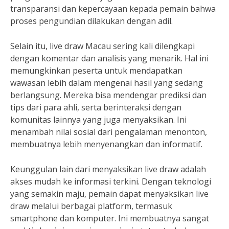
transparansi dan kepercayaan kepada pemain bahwa
proses pengundian dilakukan dengan adil.
Selain itu, live draw Macau sering kali dilengkapi
dengan komentar dan analisis yang menarik. Hal ini
memungkinkan peserta untuk mendapatkan
wawasan lebih dalam mengenai hasil yang sedang
berlangsung. Mereka bisa mendengar prediksi dan
tips dari para ahli, serta berinteraksi dengan
komunitas lainnya yang juga menyaksikan. Ini
menambah nilai sosial dari pengalaman menonton,
membuatnya lebih menyenangkan dan informatif.
Keunggulan lain dari menyaksikan live draw adalah
akses mudah ke informasi terkini. Dengan teknologi
yang semakin maju, pemain dapat menyaksikan live
draw melalui berbagai platform, termasuk
smartphone dan komputer. Ini membuatnya sangat