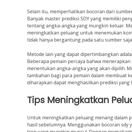
Selain itu, memperhatikan bocoran dari sumb
Banyak master prediksi SDY yang memiliki pen
tentang angka-angka yang mungkin keluar. M
meningkatkan peluang untuk menemukan kombin
tidak hanya bergantung pada satu sumber saja
Metode lain yang dapat dipertimbangkan adal
Beberapa pemain percaya bahwa menerapkan r
menentukan angka-angka yang akan dipilih. Me
tambahan bagi para pemain dalam membuat kepu
diharapkan dapat menghasilkan prediksi yang l
Tips Meningkatkan Pel
Untuk meningkatkan peluang menang dalam per
hasil sebelumnya. Menggunakan bocoran sdy 
tren yang mungkin muncul. Dengan memahami 