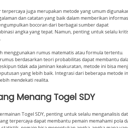
er terpercaya juga merupakan metode yang umum digunaka
galaman dan catatan yang baik dalam memberikan informas
engumpulkan bocoran dari berbagai sumber dapat
asi angka yang tepat. Namun, penting untuk selalu kriti
.
ah menggunakan rumus matematis atau formula tertentu.
umus berdasarkan teori probabilitas dapat membantu da
skipun tidak ada jaminan keakuratan, metode ini bisa menj
tusan yang lebih baik. Integrasi dari beberapa metode in
ebih mendekati realita.
uang Menang Togel SDY
mainan Togel SDY, penting untuk selalu menganalisis dat
yang terpercaya dapat membantu pemain memahami pola d
statistik, pemain bisa menentukan angka-angka mana yan