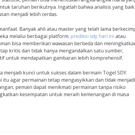
untuk taruhan berikutnya. Ingatlah bahwa analisis yang baik
an menjadi lebih cerdas.
manfaat. Banyak ahli atau master yang telah lama berkeci
eka melalui berbagai platform.
prediksi sdy hari ini
atau
laman bisa memberikan wawasan berbeda dan meningkatka
ap kritis dan tidak hanya mengandalkan satu sumber,
if untuk mendapatkan gambaran lebih komprehensif.
ga menjadi kunci untuk sukses dalam bermain Togel SDY.
i itu agar permainan tetap mengasyikkan dan tidak menjadi
angan, pemain dapat menikmati permainan tanpa risiko
ningkatkan kesempatan untuk meraih kemenangan di masa