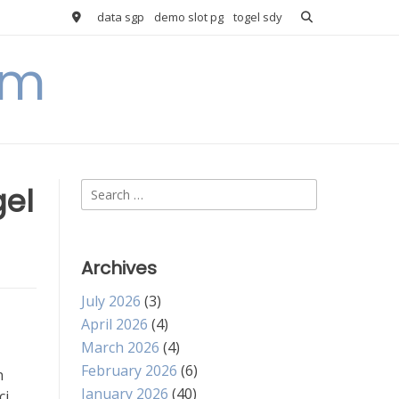
data sgp
demo slot pg
togel sdy
om
Search
gel
for:
Archives
July 2026
(3)
April 2026
(4)
March 2026
(4)
February 2026
(6)
n
January 2026
(40)
ci