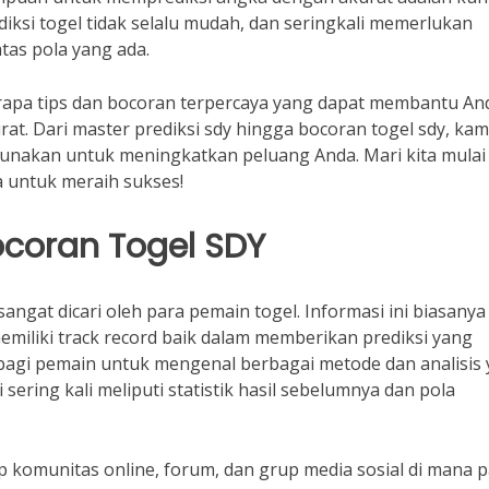
si togel tidak selalu mudah, dan seringkali memerlukan
as pola yang ada.
erapa tips dan bocoran terpercaya yang dapat membantu An
at. Dari master prediksi sdy hingga bocoran togel sdy, kam
unakan untuk meningkatkan peluang Anda. Mari kita mulai
a untuk meraih sukses!
oran Togel SDY
ngat dicari oleh para pemain togel. Informasi ini biasanya
miliki track record baik dalam memberikan prediksi yang
bagi pemain untuk mengenal berbagai metode dan analisis
sering kali meliputi statistik hasil sebelumnya dan pola
 komunitas online, forum, dan grup media sosial di mana 