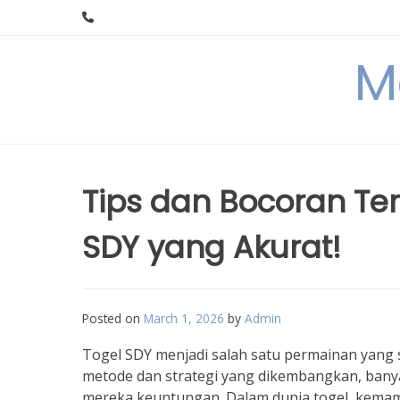
Skip
to
content
M
Tips dan Bocoran Ter
SDY yang Akurat!
Posted on
March 1, 2026
by
Admin
Togel SDY menjadi salah satu permainan yang 
metode dan strategi yang dikembangkan, bany
mereka keuntungan. Dalam dunia togel, kema