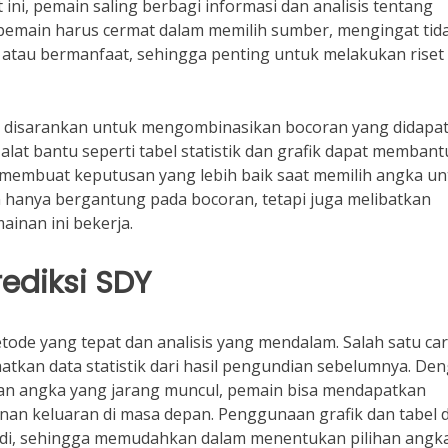
ni, pemain saling berbagi informasi dan analisis tentang
pemain harus cermat dalam memilih sumber, mengingat tid
 atau bermanfaat, sehingga penting untuk melakukan riset
disarankan untuk mengombinasikan bocoran yang didapa
lat bantu seperti tabel statistik dan grafik dapat membant
 membuat keputusan yang lebih baik saat memilih angka un
n hanya bergantung pada bocoran, tetapi juga melibatkan
inan ini bekerja.
ediksi SDY
ode yang tepat dan analisis yang mendalam. Salah satu ca
kan data statistik dari hasil pengundian sebelumnya. De
dan angka yang jarang muncul, pemain bisa mendapatkan
an keluaran di masa depan. Penggunaan grafik dan tabel 
di, sehingga memudahkan dalam menentukan pilihan angka