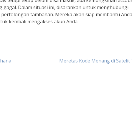
tas tetapi tetap belum bisa masuk, ada kemungkinan accou
g gagal. Dalam situasi ini, disarankan untuk menghubungi
 pertolongan tambahan. Mereka akan siap membantu And
ntuk kembali mengakses akun Anda.
rhana
Meretas Kode Menang di Satelit