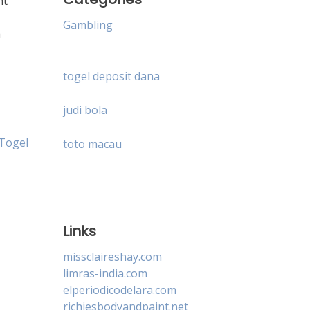
nt
Gambling
a
togel deposit dana
judi bola
 Togel
toto macau
Links
missclaireshay.com
limras-india.com
elperiodicodelara.com
richiesbodyandpaint.net