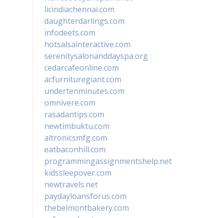
licindiachennai.com
daughterdarlings.com
infodeets.com
hotsalsainteractive.com
serenitysalonanddayspa.org
cedarcafeonline.com
acfurnituregiant.com
undertenminutes.com
omnivere.com
rasadantips.com
newtimbuktu.com
altronicsmfg.com
eatbaconhill.com
programmingassignmentshelp.net
kidssleepover.com
newtravels.net
paydayloansforus.com
thebelmontbakery.com