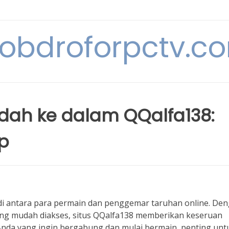
obdroforpctv.c
dah ke dalam QQalfa138:
p
l di antara para permain dan penggemar taruhan online. De
ng mudah diakses, situs QQalfa138 memberikan keseruan
da yang ingin bergabung dan mulai bermain, penting unt