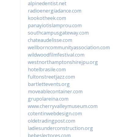
alpinedentist.net
radioenergiadance.com
kookotheek.com
panayiotislamprou.com
southcampusgateway.com
chateaudelisse.com
wellborncommunityassociation.com
wildwoodfilmfestival.com
westnorthamptonshirejpu.org
hotelbrasile.com
fultonstreetjazz.com
bartlettevents.org
moveablecontainer.com
grupolareina.com
www.cherryvalleymuseum.com
cotentinwebdesign.com
oldetradingpost.com
ladiesunderconstruction.org
bebeslectores.com