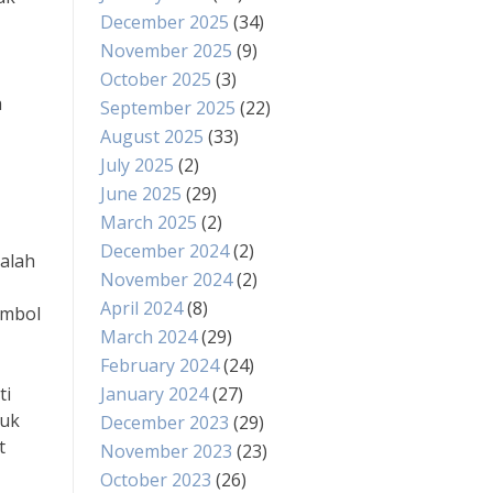
December 2025
(34)
November 2025
(9)
October 2025
(3)
a
September 2025
(22)
August 2025
(33)
July 2025
(2)
June 2025
(29)
March 2025
(2)
December 2024
(2)
alah
November 2024
(2)
April 2024
(8)
ombol
March 2024
(29)
February 2024
(24)
ti
January 2024
(27)
tuk
December 2023
(29)
t
November 2023
(23)
October 2023
(26)