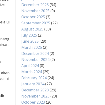
December 2025
(34)
ive
November 2025
(9)
October 2025
(3)
elalui
September 2025
(22)
August 2025
(33)
July 2025
(2)
enang
June 2025
(29)
ainan
March 2025
(2)
December 2024
(2)
November 2024
(2)
m
April 2024
(8)
March 2024
(29)
n akan
February 2024
(24)
u ini
January 2024
(27)
December 2023
(29)
iri
November 2023
(23)
October 2023
(26)