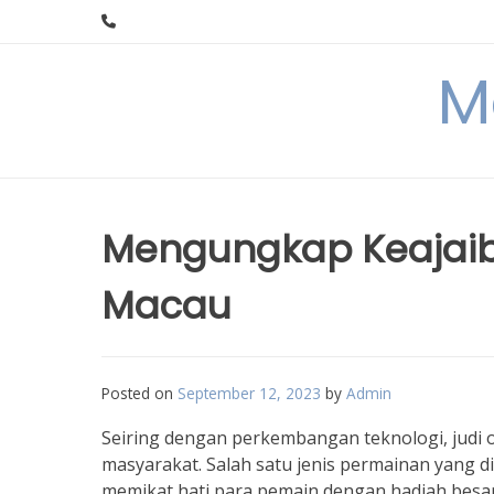
Skip
to
content
M
Mengungkap Keajaib
Macau
Posted on
September 12, 2023
by
Admin
Seiring dengan perkembangan teknologi, judi 
masyarakat. Salah satu jenis permainan yang 
memikat hati para pemain dengan hadiah besar