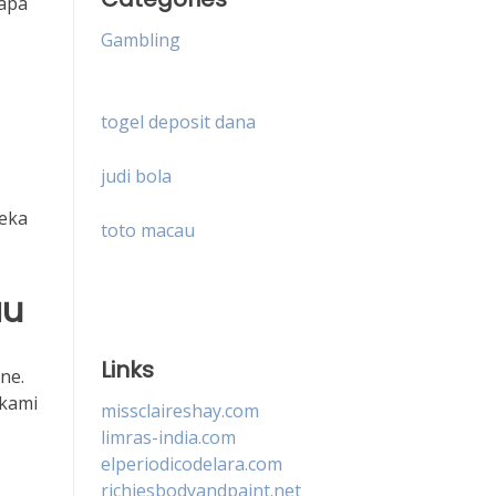
iapa
Gambling
togel deposit dana
judi bola
reka
toto macau
au
Links
ne.
 kami
missclaireshay.com
limras-india.com
elperiodicodelara.com
richiesbodyandpaint.net