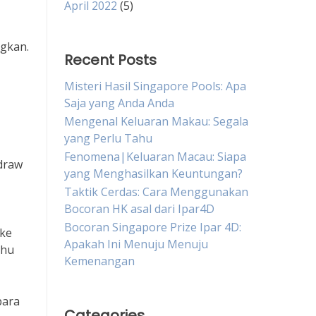
April 2022
(5)
gkan.
Recent Posts
Misteri Hasil Singapore Pools: Apa
Saja yang Anda Anda
Mengenal Keluaran Makau: Segala
yang Perlu Tahu
Fenomena|Keluaran Macau: Siapa
 draw
yang Menghasilkan Keuntungan?
Taktik Cerdas: Cara Menggunakan
Bocoran HK asal dari Ipar4D
Bocoran Singapore Prize Ipar 4D:
 ke
Apakah Ini Menuju Menuju
ahu
Kemenangan
para
Categories