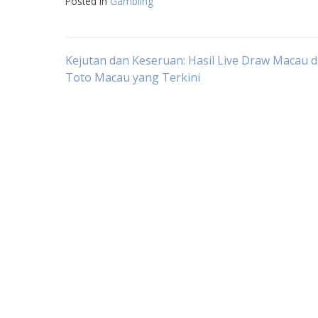
Posted in
Gambling
Post
Kejutan dan Keseruan: Hasil Live Draw Macau 
Toto Macau yang Terkini
navigation