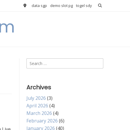
data sgp
demo slot pg
togel sdy
om
Search
for:
Archives
July 2026
(3)
April 2026
(4)
March 2026
(4)
February 2026
(6)
January 2026
(40)
 Live