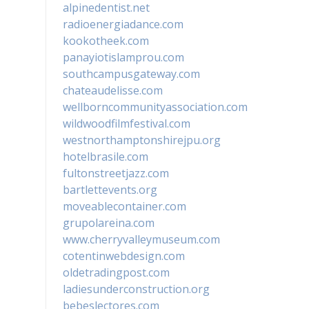
alpinedentist.net
radioenergiadance.com
kookotheek.com
panayiotislamprou.com
southcampusgateway.com
chateaudelisse.com
wellborncommunityassociation.com
wildwoodfilmfestival.com
westnorthamptonshirejpu.org
hotelbrasile.com
fultonstreetjazz.com
bartlettevents.org
moveablecontainer.com
grupolareina.com
www.cherryvalleymuseum.com
cotentinwebdesign.com
oldetradingpost.com
ladiesunderconstruction.org
bebeslectores.com