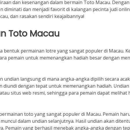
iraan dan kesenangan dalam bermain Toto Macau. Dengan
 diminati dan menjadi favorit di kalangan pecinta judi onlin
cau, dan rasakan sendiri keajaibannya!
an Toto Macau
ua bentuk permainan lotre yang sangat populer di Macau. K
para pemain untuk memenangkan hadiah besar dengan me
an undian langsung di mana angka-angka dipilih secara acak
 diundi dengan tepat untuk memenangkan hadiah. Undian 
 atau situs web resmi, sehingga para pemain dapat melihat h
 permainan toto yang sangat populer di Macau. Pemain har
muncul dalam undian selanjutnya. Hasil undian akan diten
aya. Pemain yang berhasil menebak angka-angka dengan tep