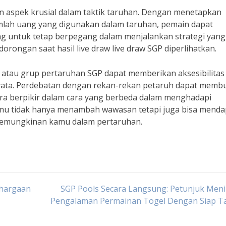
n aspek krusial dalam taktik taruhan. Dengan menetapkan
umlah uang yang digunakan dalam taruhan, pemain dapat
ng untuk tetap berpegang dalam menjalankan strategi yang
rongan saat hasil live draw live draw SGP diperlihatkan.
 atau grup pertaruhan SGP dapat memberikan aksesibilitas
yata. Perdebatan dengan rekan-rekan petaruh dapat memb
ara berpikir dalam cara yang berbeda dalam menghadapi
mu tidak hanya menambah wawasan tetapi juga bisa menda
 kemungkinan kamu dalam pertaruhan.
ghargaan
SGP Pools Secara Langsung: Petunjuk Meni
Pengalaman Permainan Togel Dengan Siap T