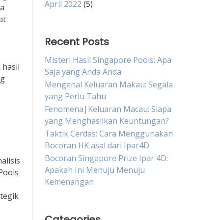
April 2022
(5)
ia
at
Recent Posts
Misteri Hasil Singapore Pools: Apa
 hasil
Saja yang Anda Anda
ng
Mengenal Keluaran Makau: Segala
yang Perlu Tahu
Fenomena|Keluaran Macau: Siapa
yang Menghasilkan Keuntungan?
Taktik Cerdas: Cara Menggunakan
Bocoran HK asal dari Ipar4D
Bocoran Singapore Prize Ipar 4D:
lisis
Apakah Ini Menuju Menuju
Pools
Kemenangan
tegik
Categories