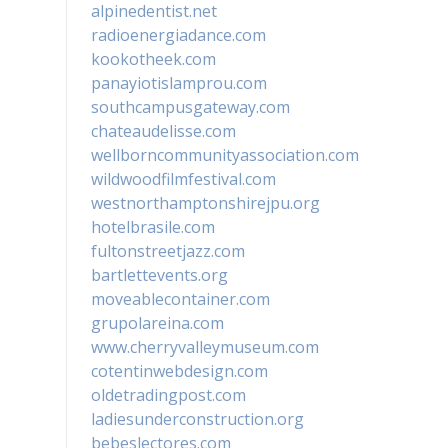
alpinedentist.net
radioenergiadance.com
kookotheek.com
panayiotislamprou.com
southcampusgateway.com
chateaudelisse.com
wellborncommunityassociation.com
wildwoodfilmfestival.com
westnorthamptonshirejpu.org
hotelbrasile.com
fultonstreetjazz.com
bartlettevents.org
moveablecontainer.com
grupolareina.com
www.cherryvalleymuseum.com
cotentinwebdesign.com
oldetradingpost.com
ladiesunderconstruction.org
bebeslectores.com