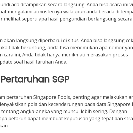
di ada ditampilkan secara langsung. Anda bisa acara ini v
apat mengalami atmosfernya walaupun anda berada di temp
r melihat seperti apa hasil pengundian berlangsung secara
an akan langsung diperbarui di situs. Anda bisa langsung cek
 Jika tidak beruntung, anda bisa menemukan apa nomor ya
 cara ini, Anda tidak hanya menikmati merasakan proses
ate soal hasil taruhan Anda.
Pertaruhan SGP
 pertaruhan Singapore Pools, penting agar melakukan ana
Menyaksikan pola dan kecenderungan pada data Singapore 
entang angka-angka yang muncul lebih sering. Dengan
apa petaruh dapat membuat keputusan yang tepat dan stra
kan.