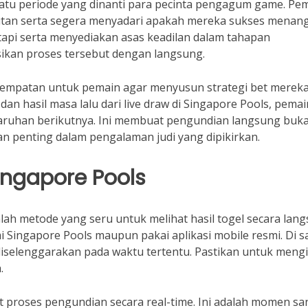
h satu periode yang dinanti para pecinta pengagum game. Pe
utan serta segera menyadari apakah mereka sukses menang
api serta menyediakan asas keadilan dalam tahapan
ikan proses tersebut dengan langsung.
esempatan untuk pemain agar menyusun strategi bet mereka
an hasil masa lalu dari live draw di Singapore Pools, pemai
taruhan berikutnya. Ini membuat pengundian langsung buk
n penting dalam pengalaman judi yang dipikirkan.
ingapore Pools
alah metode yang seru untuk melihat hasil togel secara lang
 Singapore Pools maupun pakai aplikasi mobile resmi. Di s
iselenggarakan pada waktu tertentu. Pastikan untuk meng
.
at proses pengundian secara real-time. Ini adalah momen sa