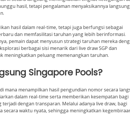
unggu hasil, tetapi pengalaman menyaksikannya langsung
n.
an hasil dalam real-time, tetapi juga berfungsi sebagai
aru dan memfasilitasi taruhan yang lebih berinformasi.
lnya, pemain dapat menyusun strategi taruhan mereka den
eksplorasi berbagai sisi menarik dari live draw SGP dan
uk meningkatkan peluang memenangkan taruhan.
gsung Singapore Pools?
 di mana menampilkan hasil pengundian nomor secara lan
disiarkan dalam real-time serta memberikan kesempatan bagi
erjadi dengan transparan. Melalui adanya live draw, bagi
a secara waktu nyata, sehingga meningkatkan kegembiraa