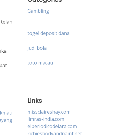
Gambling
 telah
togel deposit dana
judi bola
uka
toto macau
pat
Links
missclaireshay.com
kmati
limras-india.com
ayang
elperiodicodelara.com
richiesbodyandpaint.net