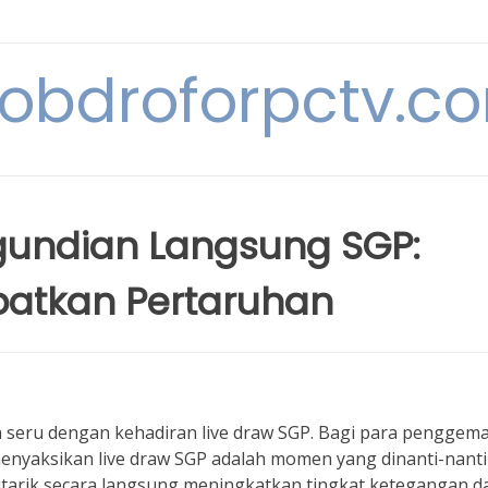
obdroforpctv.c
gundian Langsung SGP:
atkan Pertaruhan
n seru dengan kehadiran live draw SGP. Bagi para penggem
enyaksikan live draw SGP adalah momen yang dinanti-nanti 
ditarik secara langsung meningkatkan tingkat ketegangan d