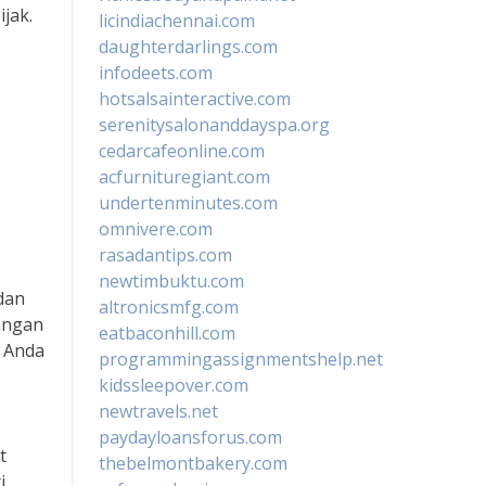
jak.
licindiachennai.com
daughterdarlings.com
infodeets.com
hotsalsainteractive.com
serenitysalonanddayspa.org
cedarcafeonline.com
acfurnituregiant.com
undertenminutes.com
omnivere.com
rasadantips.com
newtimbuktu.com
dan
altronicsmfg.com
angan
eatbaconhill.com
h Anda
programmingassignmentshelp.net
kidssleepover.com
newtravels.net
paydayloansforus.com
t
thebelmontbakery.com
i