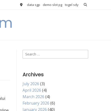
data sgp
demo slot pg
togel sdy
om
Search
for:
Archives
July 2026
(3)
April 2026
(4)
March 2026
(4)
lui
February 2026
(6)
January 2026
(40)
nline