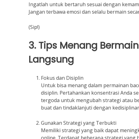
Ingatlah untuk bertaruh sesuai dengan kemam
Jangan terbawa emosi dan selalu bermain seca
(Sip!)
3. Tips Menang Bermain
Langsung
Fokus dan Disiplin
Untuk bisa menang dalam permainan bacca
disiplin. Pertahankan konsentrasi Anda 
tergoda untuk mengubah strategi atau b
buat dan tindaklanjuti dengan kedisiplinan
Gunakan Strategi yang Terbukti
Memiliki strategi yang baik dapat meni
online. Terdapat beberapa strategi yang