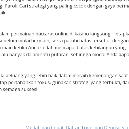
egi Paroli. Cari strategi yang paling cocok dengan gaya berm
ik.
lam permainan baccarat online di kasino langsung. Tetapk
ebelum mulai bermain, serta patuhi batas tersebut dengan
ermain ketika Anda sudah mencapai batas kehilangan yang
terlalu banyak dalam satu putaran, sehingga modal Anda dapa
liki peluang yang lebih baik dalam meraih kemenangan saat
etap pertahankan fokus, gunakan strategi yang terbukti, da
an semoga sukses!
Mudah dan Cepat: Daftar Togel dan Deposit vi