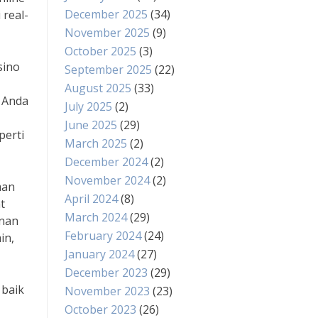
December 2025
(34)
 real-
November 2025
(9)
October 2025
(3)
sino
September 2025
(22)
August 2025
(33)
. Anda
July 2025
(2)
June 2025
(29)
perti
March 2025
(2)
December 2024
(2)
November 2024
(2)
man
April 2024
(8)
t
March 2024
(29)
inan
February 2024
(24)
in,
January 2024
(27)
December 2023
(29)
 baik
November 2023
(23)
October 2023
(26)