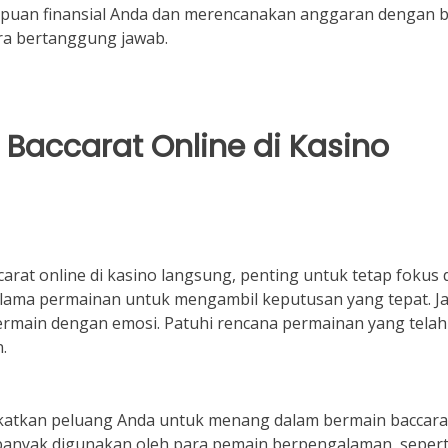
puan finansial Anda dan merencanakan anggaran dengan bi
ra bertanggung jawab.
 Baccarat Online di Kasino
rat online di kasino langsung, penting untuk tetap fokus 
selama permainan untuk mengambil keputusan yang tepat. J
ermain dengan emosi. Patuhi rencana permainan yang tela
.
ngkatkan peluang Anda untuk menang dalam bermain baccara
 banyak digunakan oleh para pemain berpengalaman, sepert