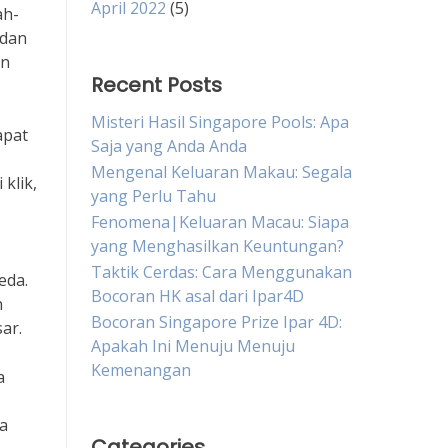
April 2022
(5)
ah-
 dan
in
Recent Posts
Misteri Hasil Singapore Pools: Apa
apat
Saja yang Anda Anda
Mengenal Keluaran Makau: Segala
klik,
yang Perlu Tahu
Fenomena|Keluaran Macau: Siapa
yang Menghasilkan Keuntungan?
Taktik Cerdas: Cara Menggunakan
eda.
Bocoran HK asal dari Ipar4D
n
Bocoran Singapore Prize Ipar 4D:
ar.
Apakah Ini Menuju Menuju
Kemenangan
a
pa
Categories