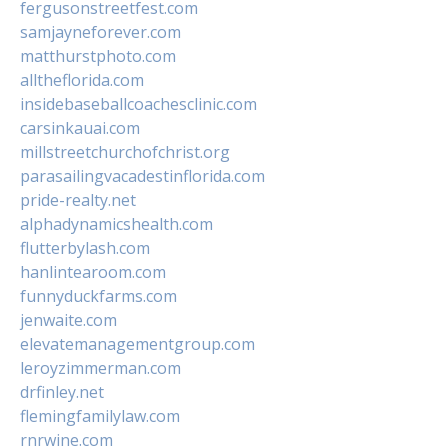
fergusonstreetfest.com
samjayneforever.com
matthurstphoto.com
alltheflorida.com
insidebaseballcoachesclinic.com
carsinkauai.com
millstreetchurchofchrist.org
parasailingvacadestinflorida.com
pride-realty.net
alphadynamicshealth.com
flutterbylash.com
hanlintearoom.com
funnyduckfarms.com
jenwaite.com
elevatemanagementgroup.com
leroyzimmerman.com
drfinley.net
flemingfamilylaw.com
rnrwine.com