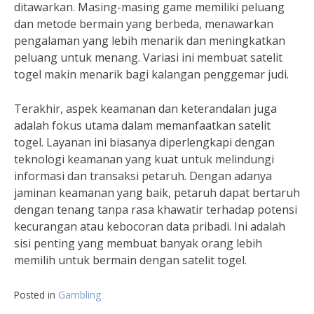
ditawarkan. Masing-masing game memiliki peluang
dan metode bermain yang berbeda, menawarkan
pengalaman yang lebih menarik dan meningkatkan
peluang untuk menang. Variasi ini membuat satelit
togel makin menarik bagi kalangan penggemar judi.
Terakhir, aspek keamanan dan keterandalan juga
adalah fokus utama dalam memanfaatkan satelit
togel. Layanan ini biasanya diperlengkapi dengan
teknologi keamanan yang kuat untuk melindungi
informasi dan transaksi petaruh. Dengan adanya
jaminan keamanan yang baik, petaruh dapat bertaruh
dengan tenang tanpa rasa khawatir terhadap potensi
kecurangan atau kebocoran data pribadi. Ini adalah
sisi penting yang membuat banyak orang lebih
memilih untuk bermain dengan satelit togel.
Posted in
Gambling