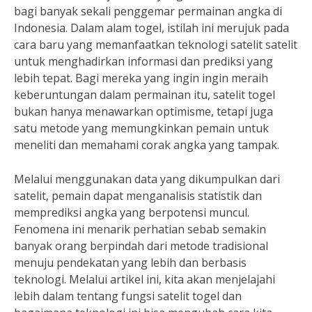
bagi banyak sekali penggemar permainan angka di
Indonesia. Dalam alam togel, istilah ini merujuk pada
cara baru yang memanfaatkan teknologi satelit satelit
untuk menghadirkan informasi dan prediksi yang
lebih tepat. Bagi mereka yang ingin ingin meraih
keberuntungan dalam permainan itu, satelit togel
bukan hanya menawarkan optimisme, tetapi juga
satu metode yang memungkinkan pemain untuk
meneliti dan memahami corak angka yang tampak.
Melalui menggunakan data yang dikumpulkan dari
satelit, pemain dapat menganalisis statistik dan
memprediksi angka yang berpotensi muncul.
Fenomena ini menarik perhatian sebab semakin
banyak orang berpindah dari metode tradisional
menuju pendekatan yang lebih dan berbasis
teknologi. Melalui artikel ini, kita akan menjelajahi
lebih dalam tentang fungsi satelit togel dan