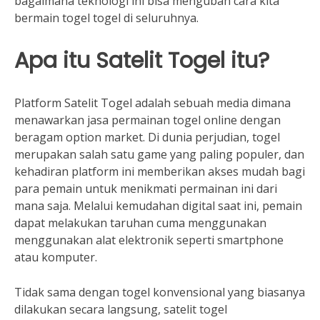
bagaimana teknologi ini bisa mengubah cara kita
bermain togel togel di seluruhnya.
Apa itu Satelit Togel itu?
Platform Satelit Togel adalah sebuah media dimana
menawarkan jasa permainan togel online dengan
beragam option market. Di dunia perjudian, togel
merupakan salah satu game yang paling populer, dan
kehadiran platform ini memberikan akses mudah bagi
para pemain untuk menikmati permainan ini dari
mana saja. Melalui kemudahan digital saat ini, pemain
dapat melakukan taruhan cuma menggunakan
menggunakan alat elektronik seperti smartphone
atau komputer.
Tidak sama dengan togel konvensional yang biasanya
dilakukan secara langsung, satelit togel