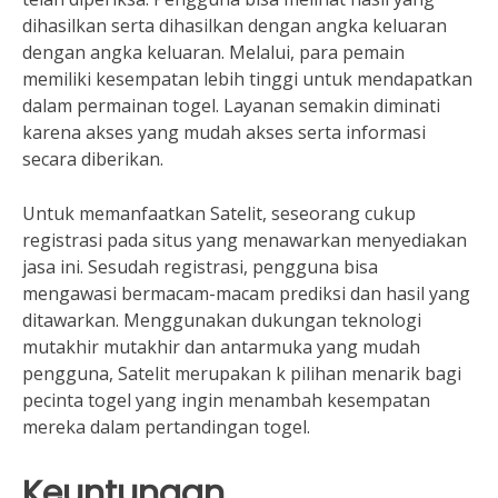
dihasilkan serta dihasilkan dengan angka keluaran
dengan angka keluaran. Melalui, para pemain
memiliki kesempatan lebih tinggi untuk mendapatkan
dalam permainan togel. Layanan semakin diminati
karena akses yang mudah akses serta informasi
secara diberikan.
Untuk memanfaatkan Satelit, seseorang cukup
registrasi pada situs yang menawarkan menyediakan
jasa ini. Sesudah registrasi, pengguna bisa
mengawasi bermacam-macam prediksi dan hasil yang
ditawarkan. Menggunakan dukungan teknologi
mutakhir mutakhir dan antarmuka yang mudah
pengguna, Satelit merupakan k pilihan menarik bagi
pecinta togel yang ingin menambah kesempatan
mereka dalam pertandingan togel.
Keuntungan