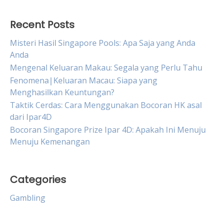
Recent Posts
Misteri Hasil Singapore Pools: Apa Saja yang Anda
Anda
Mengenal Keluaran Makau: Segala yang Perlu Tahu
Fenomena|Keluaran Macau: Siapa yang
Menghasilkan Keuntungan?
Taktik Cerdas: Cara Menggunakan Bocoran HK asal
dari Ipar4D
Bocoran Singapore Prize Ipar 4D: Apakah Ini Menuju
Menuju Kemenangan
Categories
Gambling