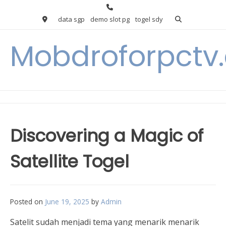
Skip
to
data sgp
demo slot pg
togel sdy
content
Mobdroforpctv
Discovering a Magic of
Satellite Togel
Posted on
June 19, 2025
by
Admin
Satelit sudah menjadi tema yang menarik menarik