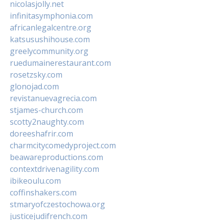
nicolasjolly.net
infinitasymphonia.com
africanlegalcentre.org
katsusushihouse.com
greelycommunity.org
ruedumainerestaurant.com
rosetzsky.com
glonojad.com
revistanuevagrecia.com
stjames-church.com
scotty2naughty.com
doreeshafrir.com
charmcitycomedyproject.com
beawareproductions.com
contextdrivenagility.com
ibikeoulu.com
coffinshakers.com
stmaryofczestochowa.org
justicejudifrench.com