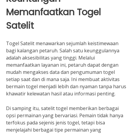
Memanfaatkan Togel
Satelit
Togel Satelit menawarkan sejumlah keistimewaan
bagi kalangan petaruh. Salah satu keunggulannya
adalah aksesibilitas yang tinggi. Melalui
memanfaatkan layanan ini, petaruh dapat dengan
mudah mengakses data dan pengumuman togel
setiap saat dan di mana saja. Ini membuat aktivitas
bermain togel menjadi lebih dan nyaman tanpa harus
khawatir kelewatan hasil atau informasi penting.
Di samping itu, satelit togel memberikan berbagai
opsi permainan yang bervariasi. Pemain tidak hanya
terfokus pada sejenis jenis togel, tetapi bisa
menjelajahi berbagai tipe permainan yang