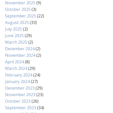
November 2025
(9)
October 2025
(3)
September 2025
(22)
August 2025
(33)
July 2025
(2)
June 2025
(29)
March 2025
(2)
December 2024
(2)
November 2024
(2)
April 2024
(8)
March 2024
(29)
February 2024
(24)
January 2024
(27)
December 2023
(29)
November 2023
(23)
October 2023
(26)
September 2023
(34)