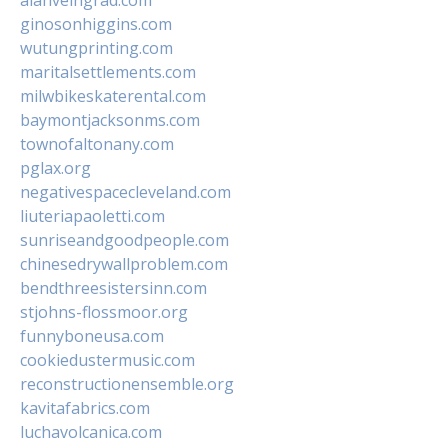
alanveingrad.com
ginosonhiggins.com
wutungprinting.com
maritalsettlements.com
milwbikeskaterental.com
baymontjacksonms.com
townofaltonany.com
pglax.org
negativespacecleveland.com
liuteriapaoletti.com
sunriseandgoodpeople.com
chinesedrywallproblem.com
bendthreesistersinn.com
stjohns-flossmoor.org
funnyboneusa.com
cookiedustermusic.com
reconstructionensemble.org
kavitafabrics.com
luchavolcanica.com