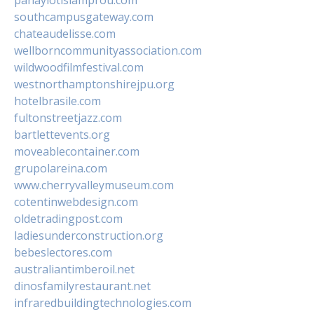
panayiotislamprou.com
southcampusgateway.com
chateaudelisse.com
wellborncommunityassociation.com
wildwoodfilmfestival.com
westnorthamptonshirejpu.org
hotelbrasile.com
fultonstreetjazz.com
bartlettevents.org
moveablecontainer.com
grupolareina.com
www.cherryvalleymuseum.com
cotentinwebdesign.com
oldetradingpost.com
ladiesunderconstruction.org
bebeslectores.com
australiantimberoil.net
dinosfamilyrestaurant.net
infraredbuildingtechnologies.com