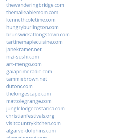
thewanderingbridge.com
themalleablemom.com
kennethcoletime.com
hungryburlington.com
brunswickatlongstown.com
tartinemaplecuisine.com
janekramer.net
nizi-sushi.com
art-mengo.com
gaiaprimeradio.com
tammiebrown.net
dutonc.com
thelongescape.com
mattolegrange.com
junglelodgecostarica.com
christianfestivals.org
visitcountrykitchen.com
algarve-dolphins.com