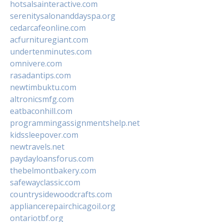
hotsalsainteractive.com
serenitysalonanddayspa.org
cedarcafeonline.com
acfurnituregiant.com
undertenminutes.com
omnivere.com
rasadantips.com
newtimbuktu.com
altronicsmfg.com
eatbaconhill.com
programmingassignmentshelp.net
kidssleepover.com
newtravels.net
paydayloansforus.com
thebelmontbakery.com
safewayclassic.com
countrysidewoodcrafts.com
appliancerepairchicagoil.org
ontariotbf.org