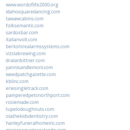
www.wordoflife2000.org
idahosquaredancing.com
tawawcabins.com
folksemantic.com
sardosbar.com
italianvolt.com
berkshirealarmssystems.com
vizslabrewing.com
dralanbittner.com
yannisandlemoni.com
weedpatchgazette.com
kblinc.com
eriesingletrack.com
pamperedpetsnorthport.com
rosiemade.com
tupelodoughnuts.com
olathekidsdentistry.com
hanleyfuneralhomeinc.com