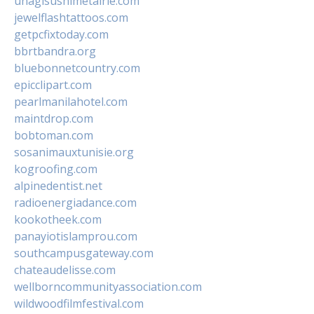
unagisushimetairie.com
jewelflashtattoos.com
getpcfixtoday.com
bbrtbandra.org
bluebonnetcountry.com
epicclipart.com
pearlmanilahotel.com
maintdrop.com
bobtoman.com
sosanimauxtunisie.org
kogroofing.com
alpinedentist.net
radioenergiadance.com
kookotheek.com
panayiotislamprou.com
southcampusgateway.com
chateaudelisse.com
wellborncommunityassociation.com
wildwoodfilmfestival.com