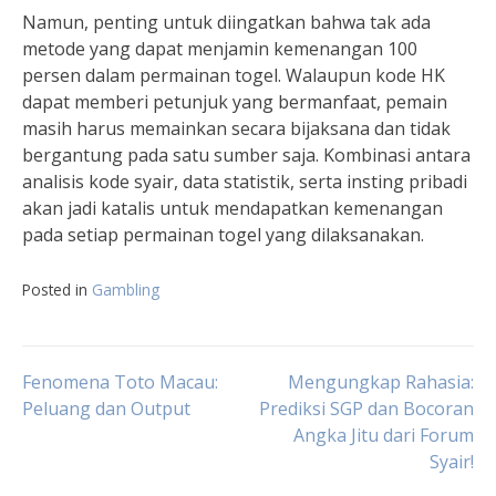
Namun, penting untuk diingatkan bahwa tak ada
metode yang dapat menjamin kemenangan 100
persen dalam permainan togel. Walaupun kode HK
dapat memberi petunjuk yang bermanfaat, pemain
masih harus memainkan secara bijaksana dan tidak
bergantung pada satu sumber saja. Kombinasi antara
analisis kode syair, data statistik, serta insting pribadi
akan jadi katalis untuk mendapatkan kemenangan
pada setiap permainan togel yang dilaksanakan.
Posted in
Gambling
Post
Fenomena Toto Macau:
Mengungkap Rahasia:
Peluang dan Output
Prediksi SGP dan Bocoran
Angka Jitu dari Forum
navigation
Syair!