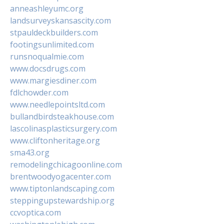
anneashleyumc.org
landsurveyskansascity.com
stpauldeckbuilders.com
footingsunlimited.com
runsnoqualmie.com
www.docsdrugs.com
www.margiesdiner.com
fdlchowder.com
www.needlepointsltd.com
bullandbirdsteakhouse.com
lascolinasplasticsurgery.com
www.cliftonheritage.org
sma43.org
remodelingchicagoonline.com
brentwoodyogacenter.com
www.tiptonlandscaping.com
steppingupstewardship.org
ccvoptica.com