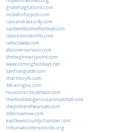
hopeinthecities.org
gratefulgluttons.com
mobdroforpctv.com
cassandrasturdy.com
sanbenitoolivefestival.com
classicmoviestills.com
cafecolada.com
discoversoriano.com
thebeginnerspoint.com
www.comingholidays.net
sanfranguide.com
charmoryllc.com
3dracinginc.com
houstoncriticalmass.com
themostdangerousanimalofall.com
thepolicerehearsals.com
alliknownow.com
eastlewiscountychamber.com
tribunalcontenciosobc.org