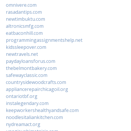
omnivere.com
rasadantips.com
newtimbuktu.com
altronicsmfg.com
eatbaconhill.com
programmingassignmentshelp.net
kidssleepover.com
newtravels.net
paydayloansforus.com
thebelmontbakery.com
safewayclassic.com
countrysidewoodcrafts.com
appliancerepairchicagoil.org
ontariotbf.org
instalegendary.com
keepworkershealthyandsafe.com
noodlesitaliankitchen.com
nydreamact.org