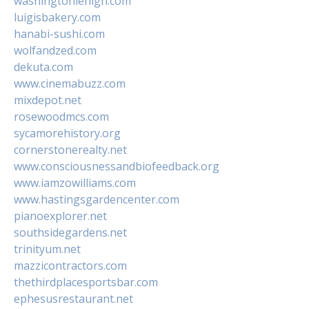
washingtonlehigh.com
luigisbakery.com
hanabi-sushi.com
wolfandzed.com
dekuta.com
www.cinemabuzz.com
mixdepot.net
rosewoodmcs.com
sycamorehistory.org
cornerstonerealty.net
www.consciousnessandbiofeedback.org
www.iamzowilliams.com
www.hastingsgardencenter.com
pianoexplorer.net
southsidegardens.net
trinityum.net
mazzicontractors.com
thethirdplacesportsbar.com
ephesusrestaurant.net