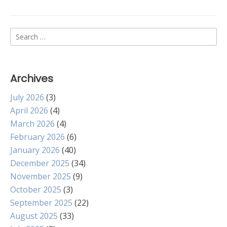
Search
for:
Archives
July 2026
(3)
April 2026
(4)
March 2026
(4)
February 2026
(6)
January 2026
(40)
December 2025
(34)
November 2025
(9)
October 2025
(3)
September 2025
(22)
August 2025
(33)