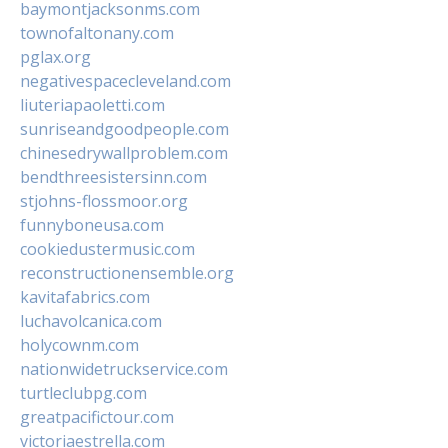
baymontjacksonms.com
townofaltonany.com
pglax.org
negativespacecleveland.com
liuteriapaoletti.com
sunriseandgoodpeople.com
chinesedrywallproblem.com
bendthreesistersinn.com
stjohns-flossmoor.org
funnyboneusa.com
cookiedustermusic.com
reconstructionensemble.org
kavitafabrics.com
luchavolcanica.com
holycownm.com
nationwidetruckservice.com
turtleclubpg.com
greatpacifictour.com
victoriaestrella.com