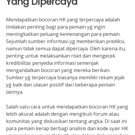
Yang Dipercaya
Mendapatkan bocoran HK yang terpercaya adalah
tindakan penting bagi para pemain yg ingin
meningkatkan peluang kemenangan para pemain.
Sejumlah sumber informasi yg memberikan prediksi,
namun tidak semua dapat dipercaya. Oleh karena itu,
penting untuk melaksankan riset dan mengecek
kredibilitas penyedia informasi semenjak
mengandalkan bocoran yang mereka berikan.
Sumber yg terpercaya biasanya memiliki rekam jejak
yg baik dan ulasan positif dari beberapa pemain
lainnya.
Salah satu cara untuk mendapatkan bocoran HK yang
lebih akurat adalah dengan mengikuti forum atau
komunitas yang diskusikan tentang angka. Di saat ini
para pemain kerap berbagi analisis dan kode syair HK