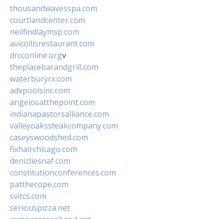
thousandwavesspa.com
courtlandcenter.com
neilfindlaymsp.com
avicollisrestaurant.com
drcconline.org
v
theplacebarandgrill.com
waterburyrx.com
advpoolsinc.com
angelosatthepoint.com
indianapastorsalliance.com
valleyoakssteakcompany.com
caseyswoodshed.com
fixhairchicago.com
denizliesnaf.com
constitutionconferences.com
patthecope.com
svitcs.com
seriouspizza.net