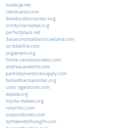
kolekcje.net
catolicanto.com
lbkeducationcenter.org
trinityriverdallas.org
perfectplace.net
3seasonsthaibistrooakland.com
scribblefire.com
yogaexpo.org
home-careassociates.com
andreacavaletto.com
parksleylivestocksupply.com
boisedharmacenter.org
color-agestores.com
wipala.org
loyola-malawi.org
rosychicc.com
outpostboats.com
bytheendoftonight.com