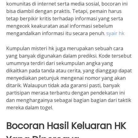
komunitas di internet serta media sosial, bocoran ini
bisa diambil dengan praktis. Tetapi, pemain harus
tetap berpikir kritis terhadap informasi yang serta
mengecek keakuratan asal informasi sebelum
mengandalkan informasi itu secara penuh.
syair hk
Kumpulan misteri hk juga merupakan sebuah cara
yang banyak digunakan dalam prediksi. Kode tersebut
umumnya terdiri dari sekumpulan angka yang
dikaitkan pada tanda atau cerita, yang dianggap dapat
menyediakan petunjuk mengenai nomor yang akan
ditarik. Walaupun tidak ada garansi pasti, banyak
partisipan merasa terbantu dengan pendekatan ini
dan menghargainya sebagai bagian bagian dari taktik
mereka dalam togel.
Bocoran Hasil Keluaran HK