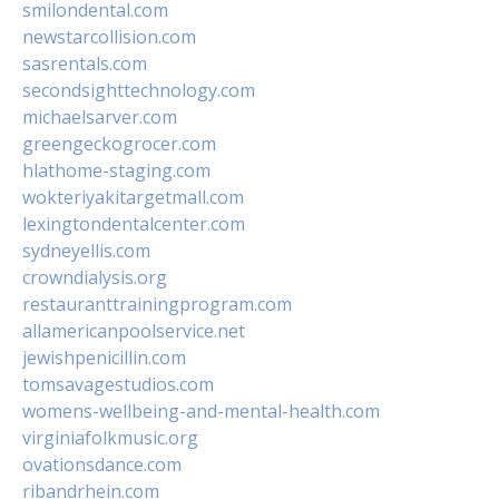
smilondental.com
newstarcollision.com
sasrentals.com
secondsighttechnology.com
michaelsarver.com
greengeckogrocer.com
hlathome-staging.com
wokteriyakitargetmall.com
lexingtondentalcenter.com
sydneyellis.com
crowndialysis.org
restauranttrainingprogram.com
allamericanpoolservice.net
jewishpenicillin.com
tomsavagestudios.com
womens-wellbeing-and-mental-health.com
virginiafolkmusic.org
ovationsdance.com
ribandrhein.com